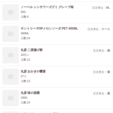
ノーベル シンサワーズグミ グレープ味
注文単位：
BL
50G
入数:
6
サントリー POPメロンソーダ PET 490ML
注文単位：
ケース
490ML
入数:
24
丸彦 二度揚げ餅
注文単位：
袋
10ポン
入数:
12
丸彦 おかきの饗宴
注文単位：
袋
27コ
入数:
12
丸彦 味の楽園
注文単位：
袋
230G
入数:
10