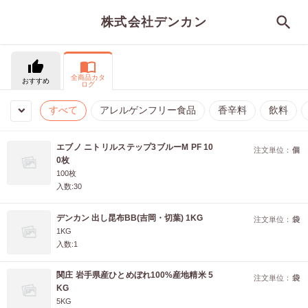
株式会社デンカン
thumb_up
import_contacts
全商品カタ
おすすめ
ログ
expand_more
すべて
アレルゲンフリー食品
香辛料
飲料
エブノ ニトリルステップ3ブルーM PF 10
注文単位：
個
0枚
100枚
入数:
30
デンカン 出し昆布BB(吉岡・切葉) 1KG
注文単位：
袋
1KG
入数:
1
関庄 岩手県産ひとめぼれ100%産地精米 5
注文単位：
袋
KG
5KG