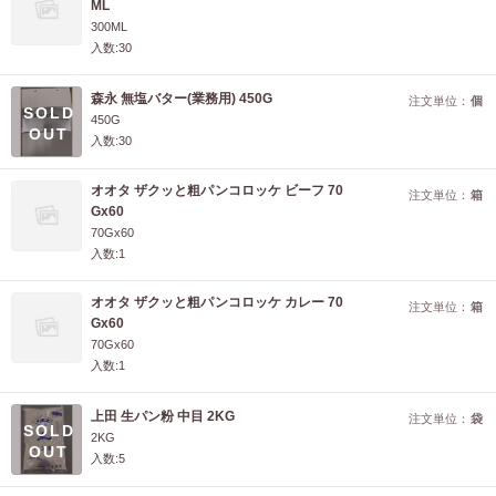
ML
300ML
入数:
30
森永 無塩バター(業務用) 450G
注文単位：
個
SOLD
450G
OUT
入数:
30
オオタ ザクッと粗パンコロッケ ビーフ 70
注文単位：
箱
Gx60
70Gx60
入数:
1
オオタ ザクッと粗パンコロッケ カレー 70
注文単位：
箱
Gx60
70Gx60
入数:
1
上田 生パン粉 中目 2KG
注文単位：
袋
SOLD
2KG
OUT
入数:
5