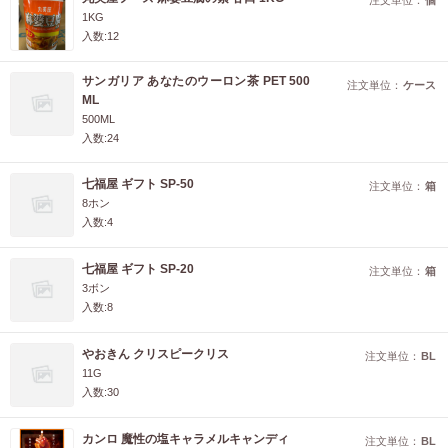
注文単位：
個
1KG
入数:
12
サンガリア あなたのウーロン茶 PET 500
注文単位：
ケース
ML
500ML
入数:
24
七福屋 ギフト SP-50
注文単位：
箱
8ホン
入数:
4
七福屋 ギフト SP-20
注文単位：
箱
3ボン
入数:
8
やおきん クリスピークリス
注文単位：
BL
11G
入数:
30
カンロ 魔性の塩キャラメルキャンディ
注文単位：
BL