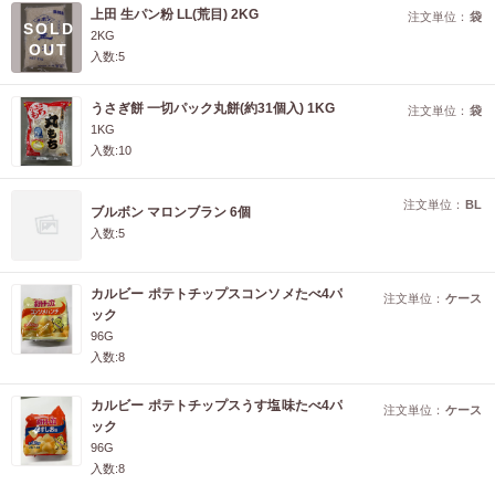
上田 生パン粉 LL(荒目) 2KG
注文単位：
袋
SOLD
2KG
OUT
入数:
5
うさぎ餅 一切パック丸餅(約31個入) 1KG
注文単位：
袋
1KG
入数:
10
注文単位：
BL
ブルボン マロンブラン 6個
入数:
5
カルビー ポテトチップスコンソメたべ4パ
注文単位：
ケース
ック
96G
入数:
8
カルビー ポテトチップスうす塩味たべ4パ
注文単位：
ケース
ック
96G
入数:
8