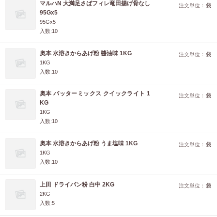
マルハN 大満足さばフィレ竜田揚げ骨なし
注文単位：
袋
95Gx5
95Gx5
入数:
10
奥本 水溶きからあげ粉 醬油味 1KG
注文単位：
袋
1KG
入数:
10
奥本 バッターミックス クイックライト 1
注文単位：
袋
KG
1KG
入数:
10
奥本 水溶きからあげ粉 うま塩味 1KG
注文単位：
袋
1KG
入数:
10
上田 ドライパン粉 白中 2KG
注文単位：
袋
2KG
入数:
5