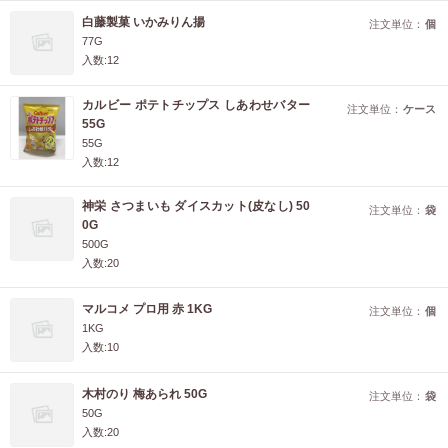
白藤製菓 いかみりん揚
注文単位：
個
77G
入数:
12
カルビー ポテトチップス しあわせバター
注文単位：
ケース
55G
55G
入数:
12
神栄 さつまいも ダイスカット(皮なし) 50
注文単位：
袋
0G
500G
入数:
20
マルコメ プロ用 赤 1KG
注文単位：
個
1KG
入数:
10
木村のり 梅あられ 50G
注文単位：
袋
50G
入数:
20