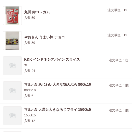
注文単位：
BL
丸川 赤べ～ガム
入数:
50
注文単位：
BL
やおきん うまい棒 チョコ
入数:
30
K&K インドネシアパイン スライス
注文単位：
缶
3/
入数:
24
マルハN あじわい大きな鶏天ぷら 80Gx10
注文単位：
袋
80Gx10
入数:
6
マルハN 大満足大きなあじフライ 150Gx5
注文単位：
袋
150Gx5
入数:
12