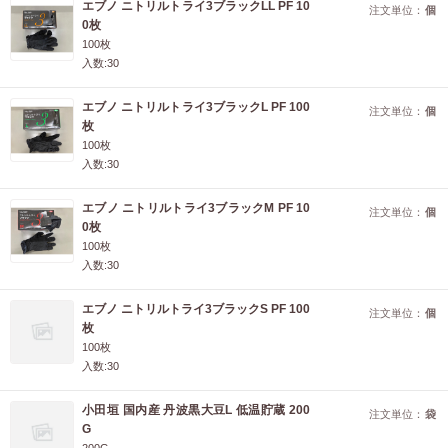
エブノ ニトリルトライ3ブラックLL PF 10
注文単位：
個
0枚
100枚
入数:
30
エブノ ニトリルトライ3ブラックL PF 100
注文単位：
個
枚
100枚
入数:
30
エブノ ニトリルトライ3ブラックM PF 10
注文単位：
個
0枚
100枚
入数:
30
エブノ ニトリルトライ3ブラックS PF 100
注文単位：
個
枚
100枚
入数:
30
小田垣 国内産 丹波黒大豆L 低温貯蔵 200
注文単位：
袋
G