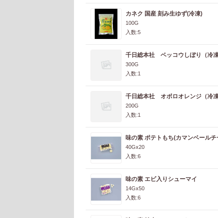
カネク 国産 刻み生ゆず(冷凍)
100G
入数:
5
千日総本社 ベッコウしぼり（冷
300G
入数:
1
千日総本社 オボロオレンジ（冷
200G
入数:
1
味の素 ポテトもち(カマンベールチ
40Gx20
入数:
6
味の素 エビ入りシューマイ
14Gx50
入数:
6