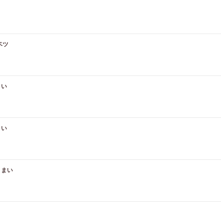
ベツ
まい
まい
うまい