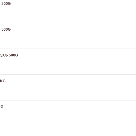
500G
500G
ル 500G
KG
0G