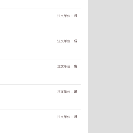
注文単位：
袋
注文単位：
袋
注文単位：
袋
注文単位：
袋
注文単位：
袋