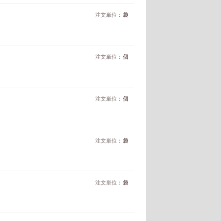
注文単位：
袋
注文単位：
個
注文単位：
個
注文単位：
袋
注文単位：
袋