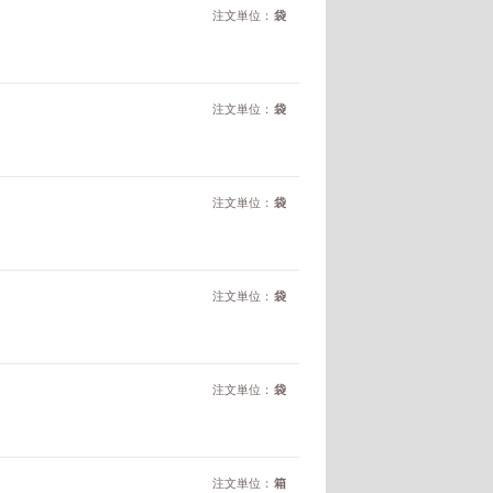
注文単位：
袋
注文単位：
袋
注文単位：
袋
注文単位：
袋
注文単位：
袋
注文単位：
箱