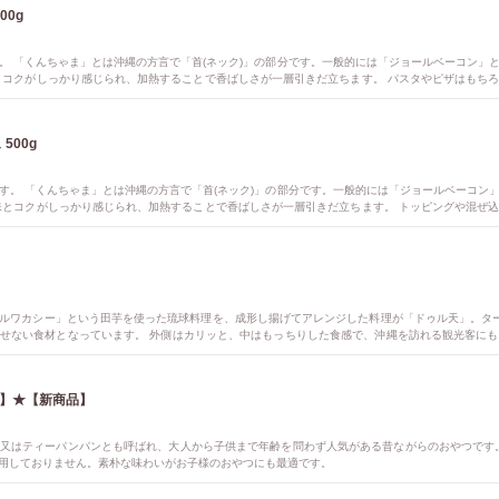
まベーコン※スライス 500g
。 「くんちゃま」とは沖縄の方言で「首(ネック)」の部分です。一般的には「ジョールベーコン」
とコクがしっかり感じられ、加熱することで香ばしさが一層引きだ立ちます。 パスタやピザはもち
500g
す。 「くんちゃま」とは沖縄の方言で「首(ネック)」の部分です。一般的には「ジョールベーコン
味とコクがしっかり感じられ、加熱することで香ばしさが一層引きだ立ちます。 トッピングや混ぜ
ポテトサラダやサラダのトッピングやおつまみメニューにも幅広くご活用いただけます。
ルワカシー」という田芋を使った琉球料理を、成形し揚げてアレンジした料理が「ドゥル天」。ター
せない食材となっています。 外側はカリッと、中はもっちりした食感で、沖縄を訪れる観光客に
5g×40枚入】★【新商品】
又はティーパンパンとも呼ばれ、大人から子供まで年齢を問わず人気がある昔ながらのおやつです
用しておりません。素朴な味わいがお子様のおやつにも最適です。