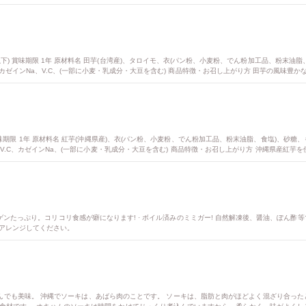
白から淡い黄色をしています。この段階のパパイヤは硬く、生で食べると苦味がありますが、煮ると
と繊維質によるものです。 また、加熱することで、パパイヤ特有の酵素が活性化し、異なる風味や
18℃以下) 賞味期限 1年 原材料名 田芋(台湾産)、タロイモ、衣(パン粉、小麦粉、でん粉加工品、粉
ゼインNa、V.C、(一部に小麦・乳成分・大豆を含む) 商品特徴・お召し上がり方 田芋の風味豊かな
㈱ホクガン 糸満工場 栄養成分 エネルギー 142kcal たんぱく質 2.8g 脂質 2.6g 炭水化物 27.
以下) 賞味期限 1年 原材料名 紅芋(沖縄県産)、衣(パン粉、小麦粉、でん粉加工品、粉末油脂、食塩)、
.C、カゼインNa、(一部に小麦・乳成分・大豆を含む) 商品特徴・お召し上がり方 沖縄県産紅芋を
造工場 ㈱ホクガン 糸満工場 栄養成分 エネルギー 149kcal たんぱく質 4.1g 脂質 1.1g 炭水化
乳、大豆
ゲンたっぷり。コリコリ食感が癖になります! · ボイル済みのミミガー! 自然解凍後、醤油、ぽん酢
アレンジしてください。
込んでも美味。 沖縄でソーキは、あばら肉のことです。 ソーキは、脂肪と肉がほどよく混ざり合った