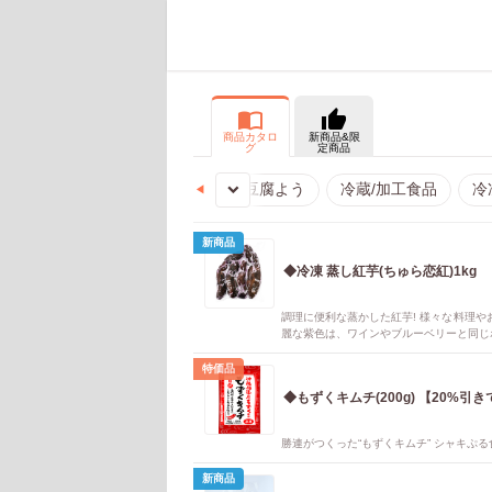
import_contacts
thumb_up
商品カタロ
新商品&限
グ
定商品
まぼこ
島豆腐/ジーマーミ/ゆし/豆腐よう
expand_more
冷蔵/加工食品
冷
◀︎
新商品
◆冷凍 蒸し紅芋(ちゅら恋紅)1kg
調理に便利な蒸かした紅芋! 様々な料理
麗な紫色は、ワインやブルーベリーと同じ
特価品
◆もずくキムチ(200g) 【20%引
勝連がつくった“もずくキムチ” シャキぷ
新商品