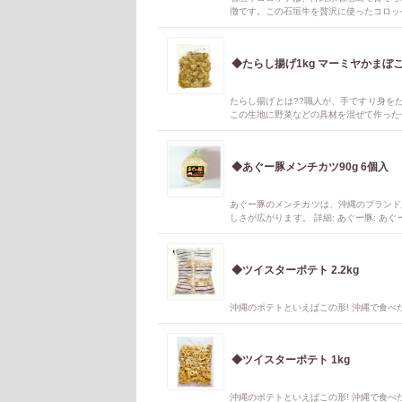
徴です。この石垣牛を贅沢に使ったコロッ
◆たらし揚げ1kg マーミヤかまぼ
たらし揚げとは??職人が、手ですり身を
この生地に野菜などの具材を混ぜて作った一
の油で揚げ直すことで風味が増し、出来立
お酒のおつまみとしても最適です!
◆あぐー豚メンチカツ90g 6個入
あぐー豚のメンチカツは、沖縄のブランド
しさが広がります。 詳細: あぐー豚:
広がります. メンチカツの特徴: あぐー
ンドした空弁も販売されています.
◆ツイスターポテト 2.2kg
沖縄のポテトといえばこの形! 沖縄で食べ
◆ツイスターポテト 1kg
沖縄のポテトといえばこの形! 沖縄で食べ