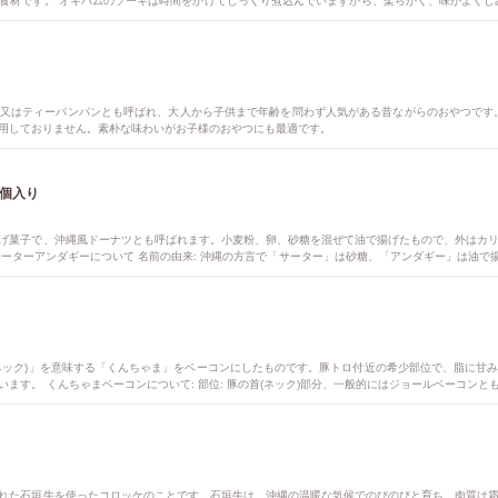
食材です。 オキハムのソーキは時間をかけてじっくり煮込んでいますから、柔らかく、味がよくし
解凍、開封後は早めにお召し上がりください。
又はティーパンパンとも呼ばれ、大人から子供まで年齢を問わず人気がある昔ながらのおやつです
用しておりません。素朴な味わいがお子様のおやつにも最適です。
0個入り
げ菓子で、沖縄風ドーナツとも呼ばれます。小麦粉、卵、砂糖を混ぜて油で揚げたもので、外はカ
ーターアンダギーについて 名前の由来: 沖縄の方言で「サーター」は砂糖、「アンダギー」は油で揚
プの花が咲いたような形になることがあります。 外はカリカリ、中はフワフワの食感が楽しめます。
ネック)」を意味する「くんちゃま」をベーコンにしたものです。豚トロ付近の希少部位で、脂に甘
ます。 くんちゃまベーコンについて: 部位: 豚の首(ネック)部分、一般的にはジョールベーコンと
総菜パンの具材、炒め物、パスタ、ピザ、チャーハンなど、様々な料理に使える。 沖縄料理: 沖縄
に似ており、口の中で脂の旨味がとろけるような味わい。 関連情報: ジョールベーコン:くんちゃまベ
豚:沖縄のブランド豚「紅豚」のくんちゃまベーコンも存在する。 くんちゃまベーコンは、その独特の
でお届けします。
れた石垣牛を使ったコロッケのことです。石垣牛は、沖縄の温暖な気候でのびのびと育ち、肉質は