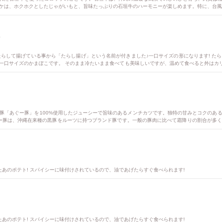
ケは、ホクホクとしたじゃがいもと、旨味たっぷりの石垣牛のハーモニーが楽しめます。特に、台風
こ
たらして揚げている事から「たらし揚げ」という名前が付きました♪一口サイズの形になります! た
口サイズのかまぼこです。 そのまま冷たいまま食べても美味しいですが、温めて食べると外はカリッ
てのような味わいがお楽しみにいただけます。 揚げかまぼこは、暑い地域でも魚を保存しやすくす
豚「あぐー豚」を100%使用したジューシーで旨味のあるメンチカツです。独特の甘みとコクのあ
 あぐー豚は、沖縄在来種の黒豚をルーツに持つブランド豚です。一般の豚肉に比べて霜降りの割合が多
豚肉を100%使用し、手作業で挽き、手ごねで作られたメンチカツは、ジューシーで肉の旨味が凝縮され
たあのポテト! スパイシーに味付けされているので、油であげたらすぐ食べられます!
たあのポテト! スパイシーに味付けされているので、油であげたらすぐ食べられます!