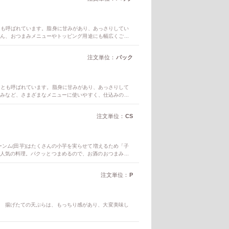
とも呼ばれています。脂身に甘みがあり、あっさりしてい
ろん、おつまみメニューやトッピング用途にも幅広くご活
注文単位：
パック
」とも呼ばれています。脂身に甘みがあり、あっさりして
込みなど、さまざまなメニューに使いやすく、仕込みの手
注文単位：
CS
ンム(田芋)はたくさんの小芋を実らせて増えるため「子
も人気の料理。パクッとつまめるので、お酒のおつまみに
注文単位：
P
。 揚げたての天ぷらは、もっちり感があり、大変美味し