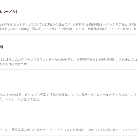
(ホーメル)
商品の特長 ホットドッグに!おでんに!最高の逸品です! 原材料名 畜肉(牛肉(オーストラリア産)、豚
保存料(ソルビン酸(K))、調味料(アミノ酸)、pH調整剤、くん液、酸化防止剤(エリソルビン酸Na)、
0g 保存方法 10℃以下で保存 栄養成分表示 100g当たり エネルギー 239kcal たんぱく質 11.6g 
目中) 乳・小麦
珉)
汁を練りこんだグリーンで見た目も鮮やかな餃子です。 沖縄県産豚肉を100%使用し、具の中にも
との相性も抜群です。
ラルや植物繊維、ビタミンも豊富で準完全栄養食。 さらに天然ポリフェノールが多く含まれてい
た、ヘルシーなお菓子である。
ーです。天然羊腸を使った荒挽タイプで、パキッとした食感と、後からくる絶妙の辛さ、ジューシー