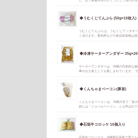
ど、広く家庭料理のひとつとして使われる
めてすぐお召し上がりいただけます。 ※
◆うむくじてんぷら (50g×10枚入)
うむくじてんぷらは、うむくじアンダギー
く頂けます。着色料などの食品添加物は使
◆冷凍サーターアンダギー 35g×2
サーターアンダギーは、沖縄の代表的な揚
事やお土産としても親しまれています。 サ
げる際に生地が割れて、まるでチューリッ
◆くんちゃまベーコン(豚首)
くんちゃまベーコンは、沖縄方言で「首(
的には「ジョールベーコン」とも呼ばれてい
とした味わい。 用途: パンに挟んだり、
では人気がある。 その他: 豚トロの風味
(首肉)は、弾力のある食感が特徴。 紅
◆石垣牛コロッケ 10個入り
す。 そんな、くんちゃまベーコンを冷凍
石垣牛コロッケは、沖縄県石垣島で育てら