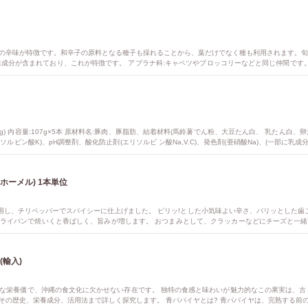
の辛味が特徴です。和辛子の原料となる種子も採れることから、葉だけでなく種も利用されます。旬
辛味成分が含まれており、これが特徴です。 アブラナ科:キャベツやブロッコリーなどと同じ仲間です
ミンC、βカロテン、カルシウム、葉酸、ビタミンUなどが豊富で、免疫力強化や骨の健康に役立ちま
し菜:葉を食用とする品種で、お浸しや漬物によく使われます。 高菜:葉が大きく肉厚で、漬物によく使
5g) 内容量:107g×5本 原材料名:豚肉、豚脂肪、結着材料(馬鈴薯でん粉、大豆たん白、 乳たん白、
(ソルビン酸K)、pH調整剤、酸化防止剤(エリソルビ ン酸Na,V.C)、発色剤(亜硝酸Na)、(一部に乳成
法:薄くスライスしてピザのトッピング、ビールのおつまみに最適です。 お好みの厚さにスライスして
りいただけます。 商品特徴:豚挽肉にパプリカ、チリペッパー、唐辛子などのスパイスを加えました。
ポルトギュー 沖縄県産豚肉使用 (ホーメル) 1本単位
用し、チリペッパーでスパイシーに仕上げました。 ピリッ!とした小気味よい辛さ、パリッとした歯
ライパンで焼いくと香ばしく、旨みが増します。 おつまみとして、クラッカーなどにチーズと一
(輸入)
な栄養価で、沖縄の食文化に欠かせない存在です。 独特の食感と味わいが魅力的なこの果実は、古
その歴史、栄養成分、活用法まで詳しく探究します。 青パパイヤとは? 青パパイヤは、完熟する前