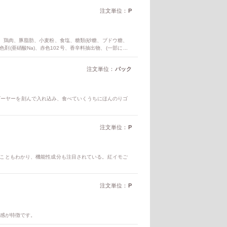
注文単位：
P
肉)、鶏肉、豚脂肪、小麦粉、食塩、糖類(砂糖、ブドウ糖、
発色剤(亜硝酸Na)、赤色102号、香辛料抽出物、(一部に小
脂質 19.7g 炭水化物 3.8g 食塩相当量 1.9g 本製品に
注文単位：
パック
ゴーヤーを刻んで入れ込み、食べていくうちにほんのりゴ
注文単位：
P
ることもわかり、機能性成分も注目されている。紅イモご
注文単位：
P
感が特徴です。