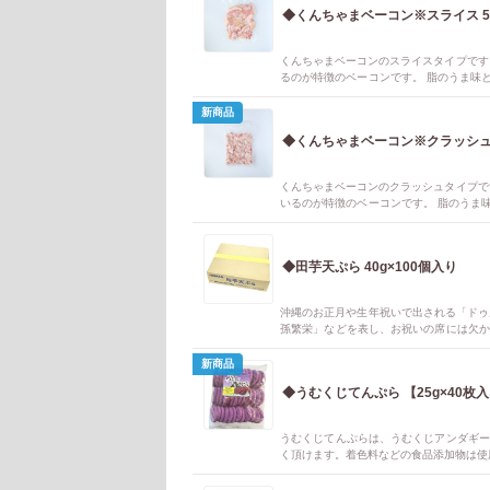
◆くんちゃ
くんちゃまベーコンのスライスタイプです
るのが特徴のベーコンです。 脂のうま味
用いただけます。
新商品
◆くんちゃまベーコン※クラッシュ 
くんちゃまベーコンのクラッシュタイプで
いるのが特徴のベーコンです。 脂のうま
間も軽減できる仕様となっております。 
◆田芋天ぷら 40g×100個入り
沖縄のお正月や生年祝いで出される「ドゥ
孫繁栄」などを表し、お祝いの席には欠か
もおすすめです♪
新商品
◆うむくじてんぷら 【2
うむくじてんぷらは、うむくじアンダギー
く頂けます。着色料などの食品添加物は使