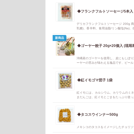
レルギー物質 小麦、乳、大豆
◆フランクフルトソーセージ5本入 
デリカフランクフルトソーセージ 200g 
乳糖)、香辛料、食用油脂/リン酸塩(Na)、
麦・乳成分・牛肉・豚肉・鶏肉を含む) 内容量 20
含まれているアレルギー物質(特定原材料8品
新商品
◆ゴーヤー餃子 20g×20個入 (琉珉
沖縄産のゴーヤーを使用し、皮にもしぼり
ーヤーの苦みが味わえる逸品です、ビール
◆紅イモゴマ団子 1袋
紅イモには、カルシウム、カリウムのミネ
まだんごは、紅イモとごまをたっぷり使っ
◆タコスウインナー500g
メキシコのタコスをイメージしたチョリソ