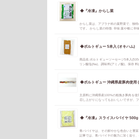
◆『冷凍』からし菜
からし菜は、アブラナ科の葉野菜で、独特
です。 からし菜の特徴: 辛味:葉や種に
厚で、漬物によく使われます。 栄養:ビタ
に使われます. からし菜の種類: 葉から
が特徴です.
◆ポルトギュー 5本入 (オキハム)
商品名:ポルトギューソーセージ5本入(53
リン酸塩(Na)、調味料(アミノ酸)、保存 料
下) 製造者:沖縄ハム総合食品㈱ 調理方
たり、BBQなどでも美味しくお召し上が
◆
主原料に沖縄県産100%の粗挽き豚肉を使
召し上がりになってもおいしいですが、フ
けます。
◆『冷凍』スライスパパイヤ 500g 
青パパイヤは、その鮮やかな色合いと豊富
記事では、青パパイヤの魅力に深く迫り、