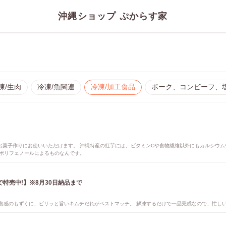
沖縄ショップ ぷからす家
凍/生肉
冷凍/魚関連
冷凍/加工食品
ポーク、コンビーフ、
やお菓子作りにお使いいただけます。 沖縄特産の紅芋には、ビタミンCや食物繊維以外にもカルシウム
ポリフェノールによるものなんです。
きで特売中!】※8月30日納品まで
る食感のもずくに、ピリッと旨いキムチだれがベストマッチ。 解凍するだけで一品完成なので、忙しい