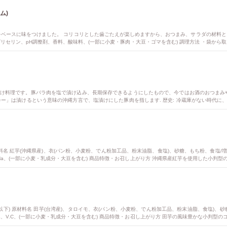
ム)
ベースに味をつけました。 コリコリとした歯ごたえが楽しめますから、おつまみ、サラダの材料とし
リセリン、pH調整剤、香料、酸味料、(一部に小麦・豚肉・大豆・ゴマを含む) 調理方法 ・袋から
草を加えてお召し上がり下さい
け料理です。豚バラ肉を塩で漬け込み、長期保存できるようにしたもので、今ではお酒のおつまみ
チカー」は漬けるという意味の沖縄方言で、塩漬けにした豚肉を指します. 歴史: 冷蔵庫がない時代に
かせます。その後、茹でたり、焼いたりして食べます. 食べ方: そのまま食べたり、チャンプルー
可能です. その他: 沖縄では、スーチカーの他にも「スーチキー」や「スーチキージシ」と呼ばれること
のタレをつけたり、チミチュリソースをかけたりしても美味しいです. 野菜炒めやパスタの具材とし
) 原材料名 紅芋(沖縄県産)、衣(パン粉、小麦粉、でん粉加工品、粉末油脂、食塩)、砂糖、もち粉、食
Na、(一部に小麦・乳成分・大豆を含む) 商品特徴・お召し上がり方 沖縄県産紅芋を使用した小判型の
ン 糸満工場 栄養成分 エネルギー 149kcal たんぱく質 4.1g 脂質 1.1g 炭水化物 31.1g 食
-18℃以下) 原材料名 田芋(台湾産)、タロイモ、衣(パン粉、小麦粉、でん粉加工品、粉末油脂、食塩
、V.C、(一部に小麦・乳成分・大豆を含む) 商品特徴・お召し上がり方 田芋の風味豊かな小判型のコ
 糸満工場 栄養成分 エネルギー 142kcal たんぱく質 2.8g 脂質 2.6g 炭水化物 27.0g 食塩