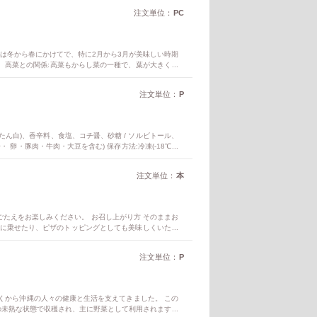
注文単位：
PC
は冬から春にかけてで、特に2月から3月が美味しい時期
。 高菜との関係:高菜もからし菜の一種で、葉が大きく肉
す. 利用方法:漬物、おひたし、サラダなど、様々な料理
われます. わさび菜:からし菜の一種で、ピリッとした辛味
注文単位：
P
卵たん白)、香辛料、食塩、コチ醤、砂糖 / ソルビトール、
分・ 卵・豚肉・牛肉・大豆を含む) 保存方法:冷凍(-18℃以
、そのままお召し上がりください。 フライパンで軽く焼い
 ピリッとした辛口の粗挽きポークソーセージです。
注文単位：
本
ごたえをお楽しみください。 お召し上がり方 そのままお
緒に乗せたり、ピザのトッピングとしても美味しくいただ
注文単位：
P
くから沖縄の人々の健康と生活を支えてきました。 この
の未熟な状態で収穫され、主に野菜として利用されます。