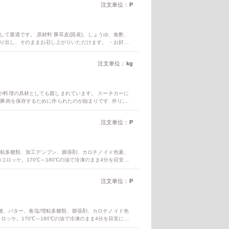
注文単位：
P
て最適です。 原材料 豚耳皮(国産)、しょうゆ、食酢、
取り出し、そのままお召し上がりいただけます。 ・お好み
注文単位：
kg
や料理の具材としても親しまれています。 スーチカーに
、豚肉を保存するために作られたのが始まりです. 作り方:
やサラダ、パスタなどの具材としても使われます. 保存方
もあります. アレンジ例: レモンを絞って食べると、豚肉
注文単位：
P
て使うと、風味が増して美味しくなります. そんなスーチ
塩/増粘多糖類、加工デンプン、膨張剤、カロチノイド色素、
コロッケ。170℃～180℃の油で冷凍のまま4分を目安に
塩相当量 0.5g ※100g当りの栄養成分値(推定値、調理前)
注文単位：
P
)、砂糖、バター、食塩/増粘多糖類、膨張剤、カロチノイド色
ロッケ。170℃～180℃の油で冷凍のまま4分を目安に揚
相当量 0.5g ※100g当りの栄養成分値(推定値、調理前) ア