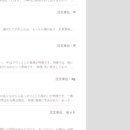
み込んでいます。 ◎味付け調理されておりますので、温
注文単位：
P
。 揚げたての天ぷらは、もっちり感があり、大変美味し
注文単位：
P
リッ、中はフワッとした食感が特徴です。沖縄では、祝い
げたものという意味です。 特徴: 丸い形をしており、揚
 砂糖を多く使用しているため、甘みがあります。
注文単位：
kg
みがありながらもあっさりとした味わいが特徴です。一般
も呼ばれる希少部位。 特徴: 脂身に甘みがあり、あっさり
では豚の首肉をベーコンにしたものが珍重されており、地元
ーコンはジョールベーコンとも呼ばれる。 豚トロ:豚トロ
注文単位：
セット
風味と食感で、沖縄だけでなく、全国で人気を集めていま
霜降りで甘味がありながらも、さっぱりとした味わいが特