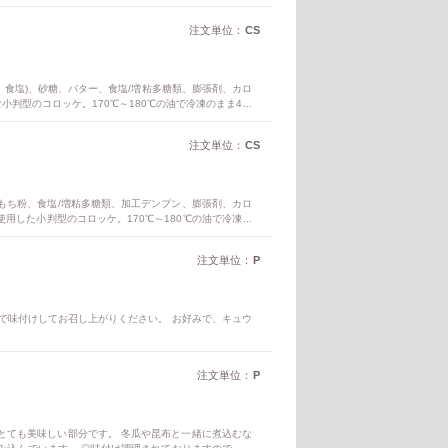
甘みが増し、大根やジャガイモに似た食感になります。
栄養価を引き出します。
注文単位：
CS
末油脂、食塩)、砂糖、バター、食塩/増粘多糖類、膨張剤、カロ
小判型のコロッケ。170℃～180℃の油で冷凍のまま4分
0g 食塩相当量 0.5g ※100g当りの栄養成分値(推定値、
注文単位：
CS
砂糖、もち粉、食塩/増粘多糖類、加工デンプン、膨張剤、カロ
使用した小判型のコロッケ。170℃～180℃の油で冷凍の
物 31.1g 食塩相当量 0.5g ※100g当りの栄養成分値
注文単位：
P
等で味付けしてお召し上がりください。 お好みで、キュウ
注文単位：
P
とても美味しい部分です。 冬瓜や昆布と一緒に煮込むな