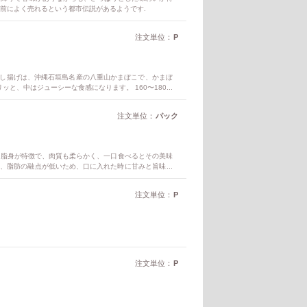
前によく売れるという都市伝説があるようです.
注文単位：
P
らし揚げは、沖縄石垣島名産の八重山かまぼこで、かまぼ
と、中はジューシーな食感になります。 160〜180℃
る沖縄特有の方法です。 プリプリとした食感が特徴で、
注文単位：
パック
る脂身が特徴で、肉質も柔らかく、一口食べるとその美味
く、脂肪の融点が低いため、口に入れた時に甘みと旨味が
ています. 空弁: 那覇空港では、あぐー豚メンチカツをサ
注文単位：
P
注文単位：
P