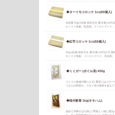
外皮は鮮やかな緑色をしており、果肉は
これは、青パパイヤが持つ豊富なペクチン
◆ターイモコロッケ 1cs(60個入)
内容量 50g×60個 保存方法 要冷凍(-
チノイド色素、乳化剤、イーストフード、カ
を目安に揚げてお召し上がりください。 製造工場 
調理前) アレルギー物質 小麦、乳、大豆
◆紅芋コロッケ 1cs(60個入)
50g×60個 保存方法 要冷凍(-18℃
チノイド色素、イーストフード、乳化剤、V
まま4分を目安に揚げてお召し上がりください。 製
(推定値、調理前) アレルギー物質 小麦、
◆ミミガー (ボイル済) 450g
コリコリ食感が癖になる! 豚耳にはコラー
リなどの野菜や、ワカメ等の海草を加えて
◆味付軟骨 1kg(オキハム)
温めて沖縄そばの具に! 野菜と一緒に煮