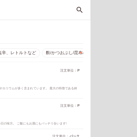
塩辛、レトルトなど
麩/かつおぶし/昆布/アーサ
粉類
調味
▶︎
注文単位：
P
やカリウムが多く含まれています。 最大の特徴である綺
注文単位：
P
日の味方。 ご飯にもお酒にもバッチリ合います!
注文単位：
パック