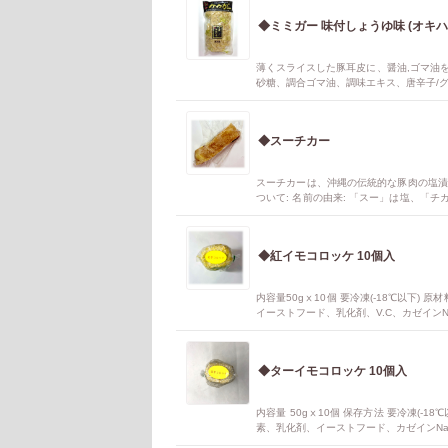
◆ミミガー 味付しょうゆ味 (オキハ
薄くスライスした豚耳皮に、醤油,ゴマ油を
砂糖、調合ゴマ油、調味エキス、唐辛子/グ
で、キュウリなどの野菜や、ワカメ等の海
◆スーチカー
スーチカーは、沖縄の伝統的な豚肉の塩漬
ついて: 名前の由来: 「スー」は塩、「
豚バラ肉に塩をすり込み、数日間冷蔵庫で寝
法: 冷蔵で2週間、冷凍で1ヶ月程度保存
の塩気とレモンの酸味が合います. 韓国風
◆紅イモコロッケ 10個入
カーを冷凍でお届け
内容量50gⅹ10個 要冷凍(-18℃以下
イーストフード、乳化剤、V.C、カゼイン
揚げてお召し上がりください。 製造工場 ㈱ホクガ
アレルギー物質 小麦、乳、大豆
◆ターイモコロッケ 10個入
内容量 50gⅹ10個 保存方法 要冷凍(
素、乳化剤、イーストフード、カゼインNa
げてお召し上がりください。 製造工場 ㈱ホクガン